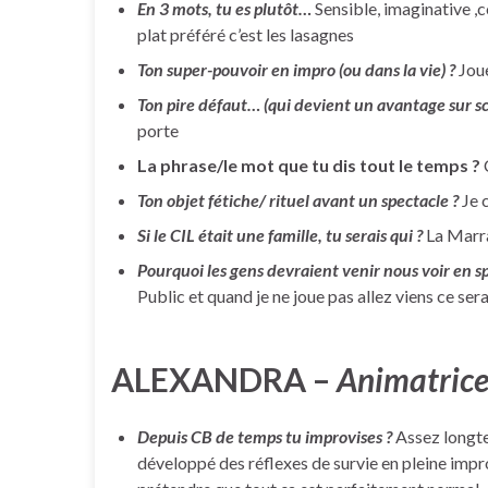
En 3 mots, tu es plutôt…
Sensible, imaginative ,
plat préféré c’est les lasagnes
Ton super-pouvoir en impro (ou dans la vie) ?
Joue
Ton pire défaut… (qui devient un avantage sur sc
porte
La phrase/le mot que tu dis tout le temps ?
Ton objet fétiche/ rituel avant un spectacle ?
Je 
Si le CIL était une famille, tu serais qui ?
La Marr
Pourquoi les gens devraient venir nous voir en sp
Public et quand je ne joue pas allez viens ce s
ALEXANDRA –
Animatric
Depuis CB de temps tu improvises ?
Assez longt
développé des réflexes de survie en pleine impr