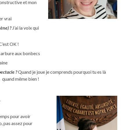
constructive et mon
r vrai
ène) ?
J’ai la voix qui
C’est OK !
carbure aux bonbecs
aine
ectacle ?
Quand je joue je comprends pourquoi tu es là
era quand même bien !
e
emps pour avoir
o, pas assez pour