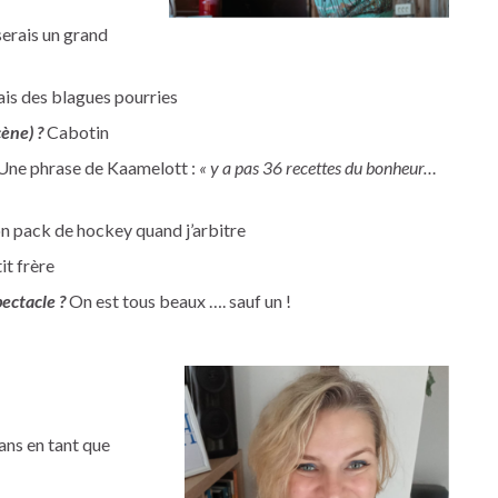
serais un grand
ais des blagues pourries
ène) ?
Cabotin
Une phrase de Kaamelott :
« y a pas 36 recettes du bonheur…
 pack de hockey quand j’arbitre
t frère
ectacle ?
On est tous beaux …. sauf un !
ans en tant que