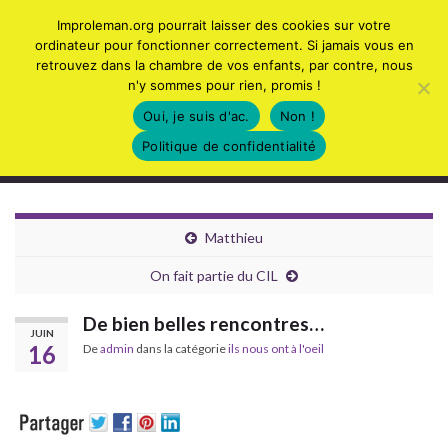
Tog
Improleman.org pourrait laisser des cookies sur votre
sear
ordinateur pour fonctionner correctement. Si jamais vous en
Search for:
retrouvez dans la chambre de vos enfants, par contre, nous
for
n'y sommes pour rien, promis !
Oui, je suis d'ac.
Non !
Politique de confidentialité
Collectif d'Improvisation du Léman
Togg
navig
Matthieu
On fait partie du CIL
De bien belles rencontres…
JUIN
16
De
admin
dans la catégorie
ils nous ont à l'oeil