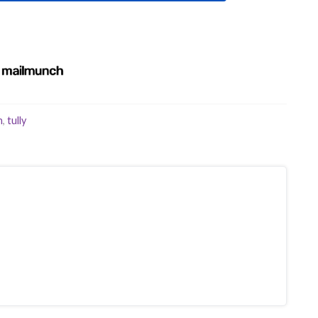
n
,
tully