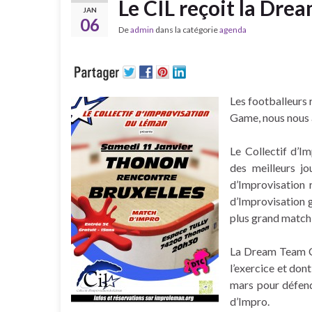
Le CIL reçoit la Dr
JAN
06
De
admin
dans la catégorie
agenda
Les footballeurs 
Game, nous nous 
Le Collectif d’Im
des meilleurs j
d’Improvisation 
d’Improvisation 
plus grand match
La Dream Team C
l’exercice et don
mars pour défen
d’Impro.