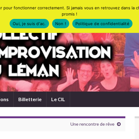
eur pour fonctionner correctement. Si jamais vous en retrouvez dans la 
promis !
Oui, je suis d'ac.
Non !
Politique de confidentialité
ions
Billetterie
Le CIL
Une rencontre de rêve