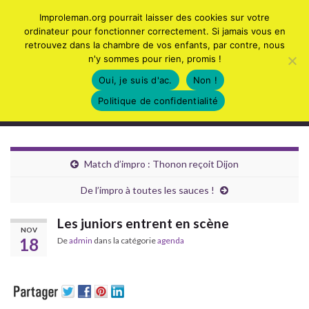
Tog
Improleman.org pourrait laisser des cookies sur votre
sear
ordinateur pour fonctionner correctement. Si jamais vous en
Search for:
retrouvez dans la chambre de vos enfants, par contre, nous
for
n'y sommes pour rien, promis !
Oui, je suis d'ac.
Non !
Politique de confidentialité
Collectif d'Improvisation du Léman
Togg
navig
Match d’impro : Thonon reçoit Dijon
De l’impro à toutes les sauces !
Les juniors entrent en scène
NOV
18
De
admin
dans la catégorie
agenda