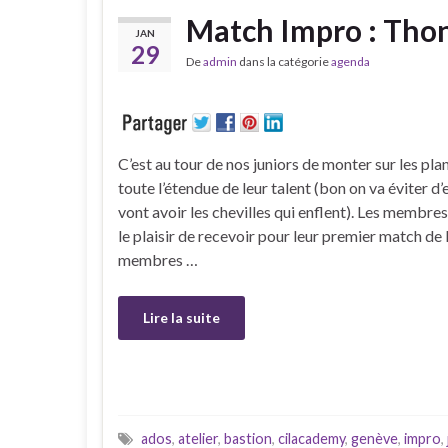
Match Impro : Tho
JAN
29
De
admin
dans la catégorie
agenda
C’est au tour de nos juniors de monter sur les pl
toute l’étendue de leur talent (bon on va éviter d’e
vont avoir les chevilles qui enflent). Les membre
le plaisir de recevoir pour leur premier match de
membres …
Lire la suite
ados
,
atelier
,
bastion
,
cilacademy
,
genève
,
impro
,