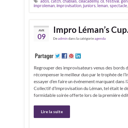
ados
,
catch
,
chablais
,
ciilacademy
,
cil
,
festival
,
gen
improleman
,
improvisation
,
juniors
,
leman
,
spectacle
Impro Léman’s Cup.
AVR
09
De
admin
dans la catégorie
agenda
Regrouper des improvisateurs venus des bords d
récompenser le meilleur duo par le trophée de l’
essayer d’en faire un événement marquant dans l
Collectif d’Improvisation du Léman, tel était le dé
formidable soirée offerte lors de la première éd
Lire la suite