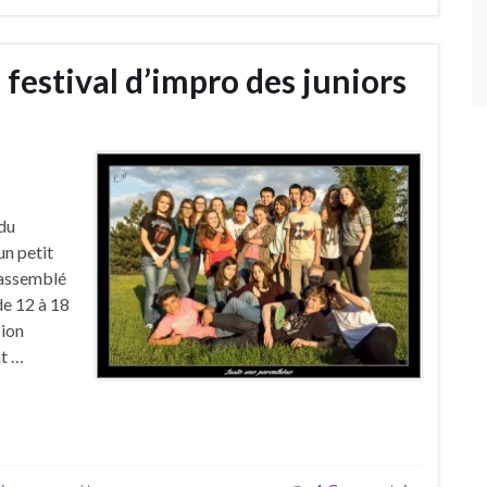
 festival d’impro des juniors
 du
un petit
rassemblé
de 12 à 18
sion
nt …