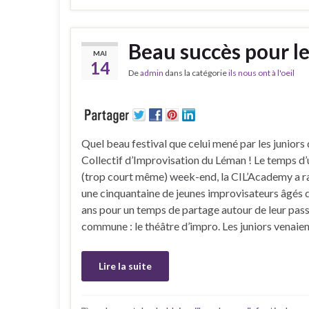
Beau succès pour le
MAI
14
De
admin
dans la catégorie
ils nous ont à l'oeil
Quel beau festival que celui mené par les juniors
Collectif d’Improvisation du Léman ! Le temps d’
(trop court même) week-end, la CIL’Academy a 
une cinquantaine de jeunes improvisateurs âgés 
ans pour un temps de partage autour de leur pas
commune : le théâtre d’impro. Les juniors venaie
Lire la suite