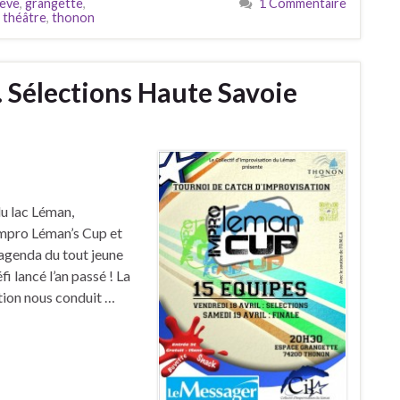
ève
,
grangette
,
1 Commentaire
,
théâtre
,
thonon
 Sélections Haute Savoie
u lac Léman,
Impro Léman’s Cup et
’agenda du tout jeune
fi lancé l’an passé ! La
ition nous conduit …