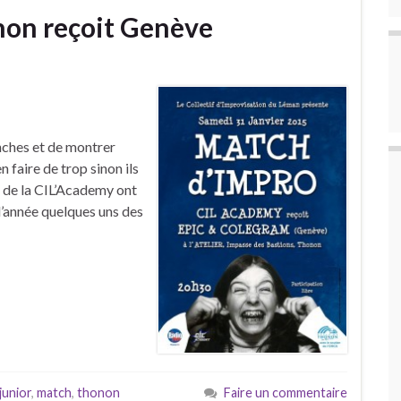
non reçoit Genève
anches et de montrer
n faire de trop sinon ils
s de la CIL’Academy ont
 l’année quelques uns des
junior
,
match
,
thonon
Faire un commentaire