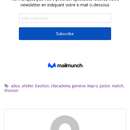
ados
,
atelier
,
bastion
,
cilacademy
,
genève
,
impro
,
junior
,
match
,
thonon