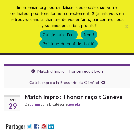
Tog
Improleman.org pourrait laisser des cookies sur votre
sear
ordinateur pour fonctionner correctement. Si jamais vous en
Search for:
retrouvez dans la chambre de vos enfants, par contre, nous
for
n'y sommes pour rien, promis !
Oui, je suis d'ac.
Non !
Politique de confidentialité
Collectif d'Improvisation du Léman
Togg
navig
Match d’Impro, Thonon reçoit Lyon
Catch impro à la Brasserie du Général
Match Impro : Thonon reçoit Genève
JAN
29
De
admin
dans la catégorie
agenda